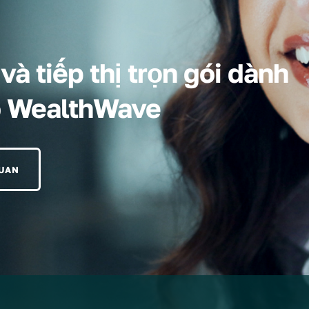
à tiếp thị trọn gói dành
o WealthWave
QUAN