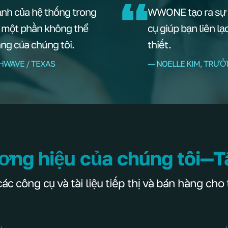
ạnh của hệ thống trong
WWONE tạo ra sự u
à một phần không thể
cụ giúp bạn liên l
àng của chúng tôi.
thiết.
HWAVE / TEXAS
–– NOELLE KIM, TRƯ
ơng hiệu của chúng tôi—T
 công cụ và tài liệu tiếp thị và bán hàng cho 