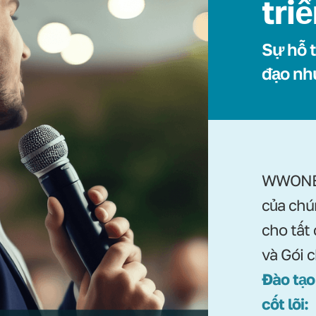
tri
Sự hỗ t
đạo nh
WWONE 
của chú
cho tất
và Gói 
Đào tạo
cốt lõi: