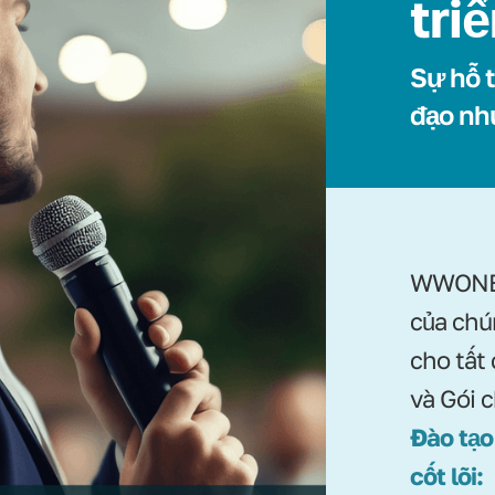
tri
Sự hỗ t
đạo nh
WWONE 
của chú
cho tất
và Gói 
Đào tạo
cốt lõi: