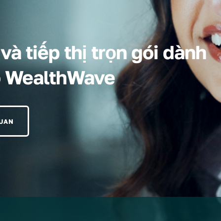
à tiếp thị trọn gói dành
o WealthWave
QUAN