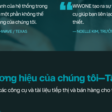
ạnh của hệ thống trong
WWONE tạo ra sự u
à một phần không thể
cụ giúp bạn liên l
àng của chúng tôi.
thiết.
HWAVE / TEXAS
–– NOELLE KIM, TRƯ
ơng hiệu của chúng tôi—T
 công cụ và tài liệu tiếp thị và bán hàng cho 