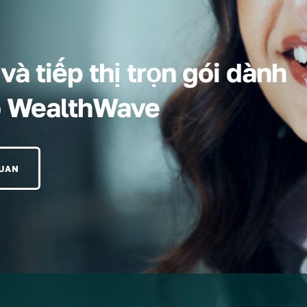
à tiếp thị trọn gói dành
o WealthWave
QUAN