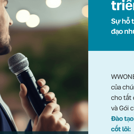
tri
Sự hỗ t
đạo nh
WWONE 
của chú
cho tất
và Gói 
Đào tạo
cốt lõi: