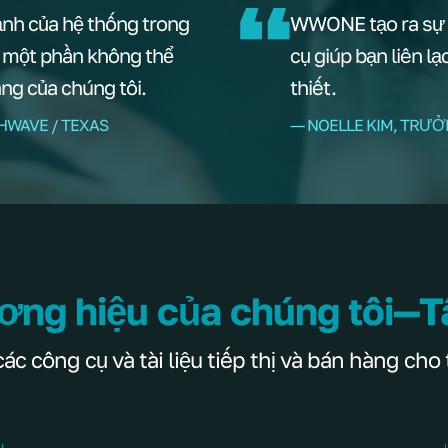
ạnh của hệ thống trong
WWONE tạo ra sự u
à một phần không thể
cụ giúp bạn liên l
àng của chúng tôi.
thiết.
HWAVE / TEXAS
–– NOELLE KIM, TRƯ
ơng hiệu của chúng tôi—T
 công cụ và tài liệu tiếp thị và bán hàng cho 