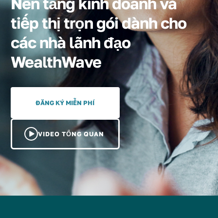
Nền tảng kinh doanh và
tiếp thị trọn gói dành cho
các nhà lãnh đạo
WealthWave
ĐĂNG KÝ MIỄN PHÍ
VIDEO TỔNG QUAN