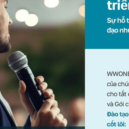
tri
Sự hỗ t
đạo nh
WWONE 
của chú
cho tất
và Gói 
Đào tạo
cốt lõi: