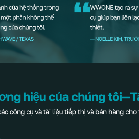
ạnh của hệ thống trong
WWONE tạo ra sự u
à một phần không thể
cụ giúp bạn liên l
àng của chúng tôi.
thiết.
HWAVE / TEXAS
–– NOELLE KIM, TRƯ
ơng hiệu của chúng tôi—T
 công cụ và tài liệu tiếp thị và bán hàng cho 