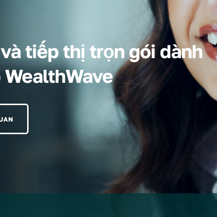
à tiếp thị trọn gói dành
o WealthWave
QUAN