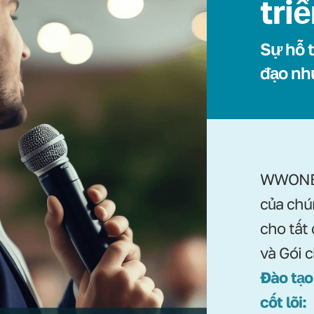
tri
Sự hỗ t
đạo nh
WWONE 
của chú
cho tất
và Gói 
Đào tạo
cốt lõi: