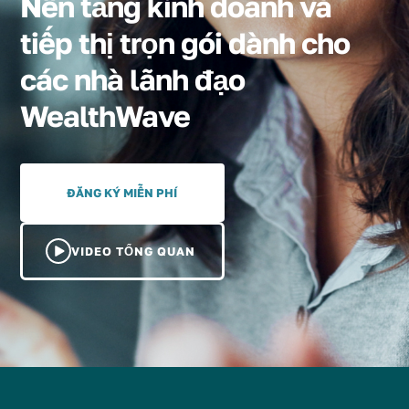
Nền tảng kinh doanh và
tiếp thị trọn gói dành cho
các nhà lãnh đạo
WealthWave
ĐĂNG KÝ MIỄN PHÍ
VIDEO TỔNG QUAN