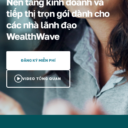
Nền tảng kinh doanh và
tiếp thị trọn gói dành cho
các nhà lãnh đạo
WealthWave
ĐĂNG KÝ MIỄN PHÍ
VIDEO TỔNG QUAN